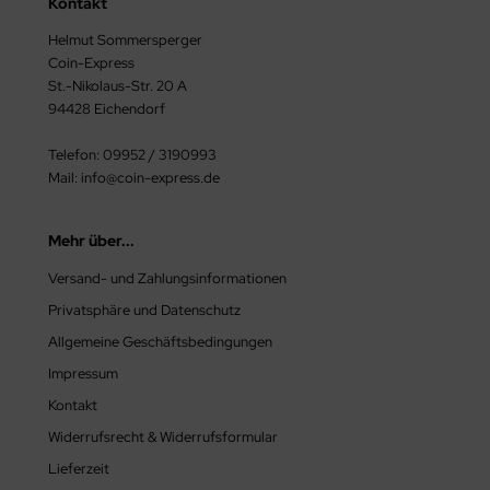
Kontakt
mänien
23
Helmut Sommersperger
Coin-Express
ssland
24
St.-Nikolaus-Str. 20 A
94428 Eichendorf
n Marino
25
Telefon: 09952 / 3190993
hweiz
Mail: info@coin-express.de
owakei
Mehr über...
owenien
Versand- und Zahlungsinformationen
malia
Privatsphäre und Datenschutz
Allgemeine Geschäftsbedingungen
anien
Impressum
chechien
Kontakt
Widerrufsrecht & Widerrufsformular
rkei
Lieferzeit