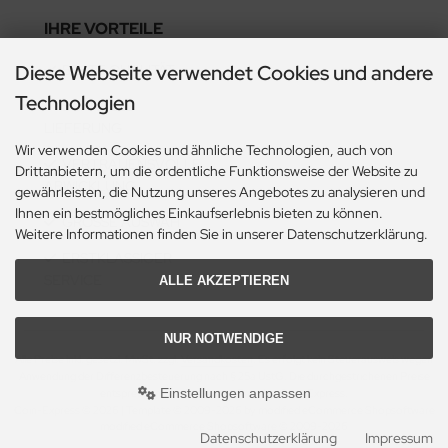
IHRE VORTEILE
Diese Webseite verwendet Cookies und andere
BESTE QUALITÄT
Technologien
SCHNELLE
LIEFERUNG
Wir verwenden Cookies und ähnliche Technologien, auch von
VERTRAUENSVOLLE
Drittanbietern, um die ordentliche Funktionsweise der Website zu
ABWICKLUNG
gewährleisten, die Nutzung unseres Angebotes zu analysieren und
Ihnen ein bestmögliches Einkaufserlebnis bieten zu können.
GROSSE AUSWAH
Weitere Informationen finden Sie in unserer Datenschutzerklärung.
ERSTKLASSIGER
SERVICE
ALLE AKZEPTIEREN
NUR NOTWENDIGE
Alle Preise inkl. gesetzl. MwSt. zzgl.
Versandkosten
. Es erfolgt kein Steuerausweis wegen
Anwendung der Differenzbesteuerung nach § 25a UstG. Die durchgestrichenen Preise
Einstellungen anpassen
entsprechen dem bisherigen Preis bei Coin-Express.
Coin-Express © 2026 | Template © 2009-2026 by modified eCommerce Shopsoftware
mod
ified eCommerce Shopsoftware © 2009-2026
Datenschutzerklärung
Impressum