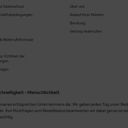
nd Datenschutz
Über uns
schäftsbedingungen
Ankauf Ihrer Münzen
Beratung
Vertrag widerrufen
 & Widerrufsformular
ur Echtheit der
ungen
ungen
chnelligkeit - Menschlichkeit
sis unseres erfolgreichen Unternehmens dar. Wir geben jeden Tag unser B
tet. Ihre Rückfragen zum Bestellstatus beantworten wir dabei genau so se
wichtig.