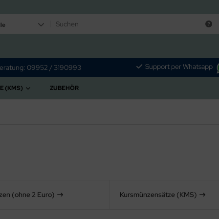
le
Support per Whatsapp
eratung: 09952 / 3190993
E (KMS)
ZUBEHÖR
en (ohne 2 Euro)
Kursmünzensätze (KMS)