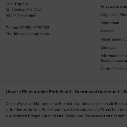
Coin-Express
Privatsphäre u
St.-Nikolaus-Str. 20 A
owakei
22
tauen
13
Allgemeine Ge
94428 Eichendorf
Impressum
owenien
23
xemburg
14
Telefon: 09952 / 3190993
Kontakt
Mail: info@coin-express.de
anien
lta
15
Widerrufsrecht
Lieferzeit
tikan
naco
16
Informationen z
pern
d. Antillen
17
Kundenbewert
Cookie Einstell
ederlande
18
rwegen
19
Unsere Philosophie: Ehrlichkeit - Kundenzufriedenheit - S
terreich
20
Diese Worte sind für uns keine Floskeln, sondern sie stellen die Ba
nama
21
zufrieden zu stellen. Bestellungen werden sofort nach Erhalt bearbei
alle anderen Fragen rund um Ihre Bestellung.Transparenz ist uns sehr 
rtugal
22