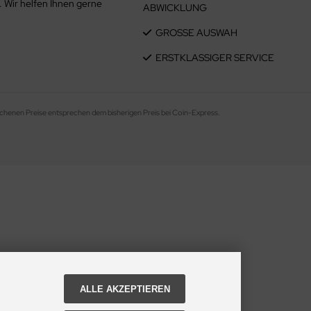
. Wir helfen Ihnen gerne
ABWICKLUNG
GROSSE AUSWAH
ERSTKLASSIGER SERVICE
chenen Preise entsprechen dem bisherigen Preis bei Coin-Express.
ALLE AKZEPTIEREN