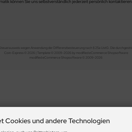
tik können Sie uns selbstverständlich jederzeit persönlich kontaktieren
in Steuerausweis wegen Anwendung der Differenzbesteuerung nach § 25a UstG. Die durchgestri
Coin-Express © 2026 | Template © 2009-2026 by modified eCommerce Shopsoftware
mod
ified eCommerce Shopsoftware © 2009-2026
t Cookies und andere Technologien