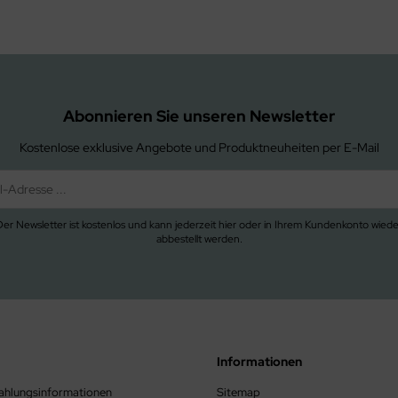
Abonnieren Sie unseren Newsletter
Kostenlose exklusive Angebote und Produktneuheiten per E-Mail
Der Newsletter ist kostenlos und kann jederzeit hier oder in Ihrem Kundenkonto wiede
abbestellt werden.
Informationen
ahlungsinformationen
Sitemap