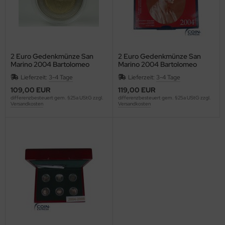
AMERUN
owakei
tauen
13
ANADA
owenien
xemburg
14
2 Euro Gedenkmünze San
2 Euro Gedenkmünze San
ONGO DR
anien
lta
15
Marino 2004 Bartolomeo
Marino 2004 Bartolomeo
Borghesi
Borghesi
Lieferzeit:
3-4 Tage
Lieferzeit:
3-4 Tage
UBA
tikan
naco
16
109,00 EUR
119,00 EUR
differenzbesteuert gem. §25a UStG zzgl.
differenzbesteuert gem. §25a UStG zzgl.
Versandkosten
Versandkosten
ETTLAND
pern
d. Antillen
17
ECHTENSTEIN
ederlande
18
TAUEN
rwegen
19
UXEMBURG
terreich
20
LTA
nama
21
XIKO
rtugal
22