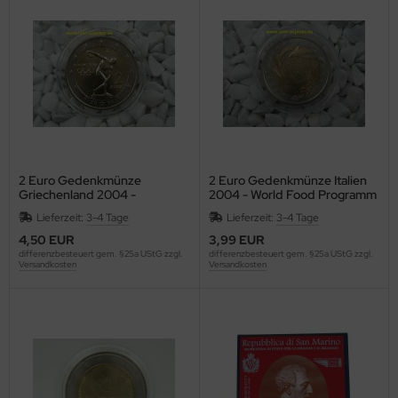
EUTSCHLAND
and
nnland
02
STLAND
lien
ankreich
03
NNLAND
ttland
iechenland
04
ANKREICH
tauen
oßbitannien
05
HANA
xemburg
yana
06
2 Euro Gedenkmünze
2 Euro Gedenkmünze Italien
Griechenland 2004 -
2004 - World Food Programm
IECHENLAND
lta
and
07
Olympische Spiele Athen
Lieferzeit:
3-4 Tage
Lieferzeit:
3-4 Tage
4,50 EUR
3,99 EUR
OSSBRITANNIEN
naco
lien
08
differenzbesteuert gem. §25a UStG zzgl.
differenzbesteuert gem. §25a UStG zzgl.
Versandkosten
Versandkosten
LAND
ederlande
pan
09
ALIEN
terreich
goslawien
10
APAN
rtugal
nada
11
GOSLAWIEN
n Marino
ttland
12