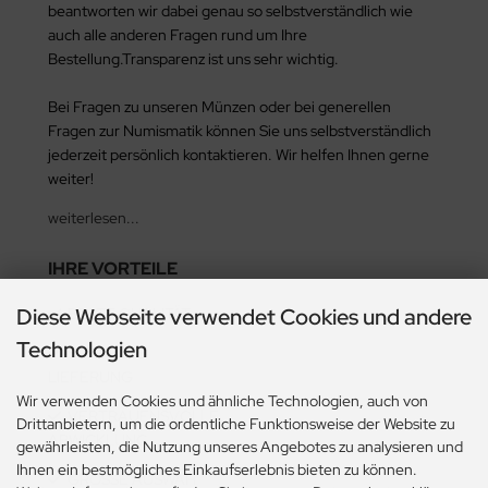
beantworten wir dabei genau so selbstverständlich wie
auch alle anderen Fragen rund um Ihre
Bestellung.Transparenz ist uns sehr wichtig.
Bei Fragen zu unseren Münzen oder bei generellen
Fragen zur Numismatik können Sie uns selbstverständlich
jederzeit persönlich kontaktieren. Wir helfen Ihnen gerne
weiter!
weiterlesen...
IHRE VORTEILE
Diese Webseite verwendet Cookies und andere
BESTE QUALITÄT
Technologien
SCHNELLE
LIEFERUNG
Wir verwenden Cookies und ähnliche Technologien, auch von
VERTRAUENSVOLLE
Drittanbietern, um die ordentliche Funktionsweise der Website zu
ABWICKLUNG
gewährleisten, die Nutzung unseres Angebotes zu analysieren und
Ihnen ein bestmögliches Einkaufserlebnis bieten zu können.
GROSSE AUSWAH