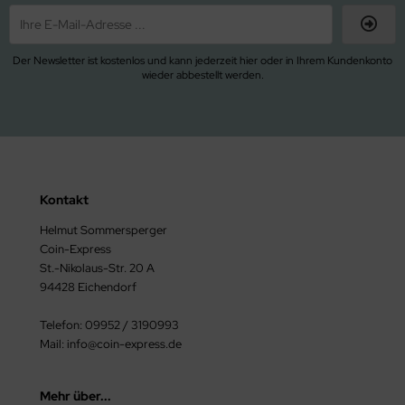
ORTUGAL
garn
UMÄNIEN
SA
Der Newsletter ist kostenlos und kann jederzeit hier oder in Ihrem Kundenkonto
wieder abbestellt werden.
USSLAND
tikan
AMOA
pern
N MARINO
HWEIZ
Kontakt
Helmut Sommersperger
OWAKEI
Coin-Express
St.-Nikolaus-Str. 20 A
OWENIEN
94428 Eichendorf
ANIEN
Telefon: 09952 / 3190993
Mail: info@coin-express.de
ÜDKOREA
CHECHIEN
Mehr über...