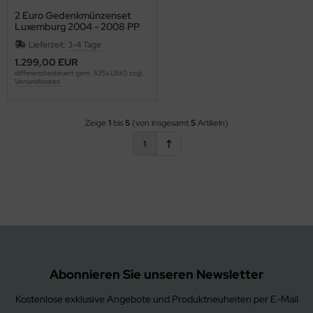
2 Euro Gedenkmünzenset
ONACO
mänien
23
Luxemburg 2004 - 2008 PP
Lieferzeit:
3-4 Tage
ONGOLEI
ssland
24
1.299,00 EUR
differenzbesteuert gem. §25a UStG zzgl.
ED. ANTILLEN
n Marino
25
Versandkosten
EDERLANDE
hweiz
Zeige
1
bis
5
(von insgesamt
5
Artikeln)
UE
owakei
1
ORWEGEN
owenien
TERREICH
malia
ANAMA
anien
ERU
chechien
Abonnieren Sie unseren Newsletter
OLEN
rkei
Kostenlose exklusive Angebote und Produktneuheiten per E-Mail