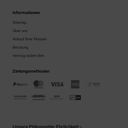
garn
Informationen
SA
Sitemap
tikan
Über uns
pern
Ankauf Ihrer Münzen
Beratung
Vertrag widerrufen
Zahlungsmethoden
Unsere Philosophie: Ehrlichkeit -