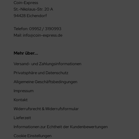
Coin-Express
mänien
23
St.-Nikolaus-Str. 20 A
94428 Eichendorf
ssland
24
Telefon: 09952 / 3190993
n Marino
25
Mail: info@coin-express.de
hweiz
Mehr über...
owakei
Versand- und Zahlungsinformationen
Privatsphäre und Datenschutz
owenien
Allgemeine Geschäftsbedingungen
malia
Impressum
Kontakt
anien
Widerrufsrecht & Widerrufsformular
chechien
Lieferzeit
Informationen zur Echtheit der Kundenbewertungen
rkei
Cookie Einstellungen