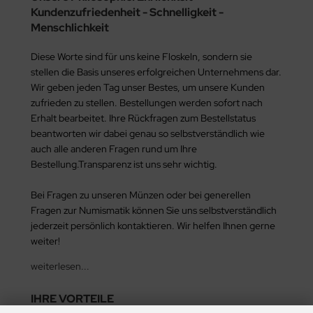
Kundenzufriedenheit - Schnelligkeit -
Menschlichkeit
Diese Worte sind für uns keine Floskeln, sondern sie
stellen die Basis unseres erfolgreichen Unternehmens dar.
Wir geben jeden Tag unser Bestes, um unsere Kunden
zufrieden zu stellen. Bestellungen werden sofort nach
Erhalt bearbeitet. Ihre Rückfragen zum Bestellstatus
beantworten wir dabei genau so selbstverständlich wie
auch alle anderen Fragen rund um Ihre
Bestellung.Transparenz ist uns sehr wichtig.
Bei Fragen zu unseren Münzen oder bei generellen
Fragen zur Numismatik können Sie uns selbstverständlich
jederzeit persönlich kontaktieren. Wir helfen Ihnen gerne
weiter!
weiterlesen...
IHRE VORTEILE