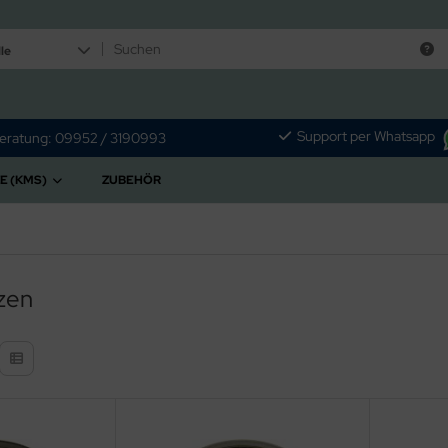
le
Support per Whatsapp
eratung: 09952 / 3190993
E (KMS)
ZUBEHÖR
zen