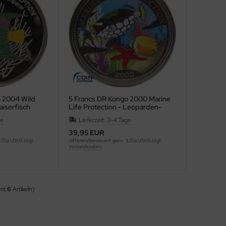
o 2004 Wild
5 Francs DR Kongo 2000 Marine
aiserfisch
Life Protection - Leoparden-
Drückerfisch
ge
Lieferzeit:
3-4 Tage
39,95 EUR
§25a UStG zzgl.
differenzbesteuert gem. §25a UStG zzgl.
Versandkosten
amt
6
Artikeln)