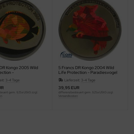
 DR Kongo 2005 Wild
5 Francs DR Kongo 2004 Wild
ection -
Life Protection - Paradiesvogel
lterfisch
eit:
3-4 Tage
Lieferzeit:
3-4 Tage
UR
39,95 EUR
teuert gem. §25a UStG zzgl.
differenzbesteuert gem. §25a UStG zzgl.
en
Versandkosten