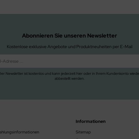
Abonnieren Sie unseren Newsletter
Kostenlose exklusive Angebote und Produktneuheiten per E-Mail
Der Newsletter ist kostenlos und kann jederzeit hier oder in Ihrem Kundenkonto wiede
abbestellt werden.
Informationen
ahlungsinformationen
Sitemap