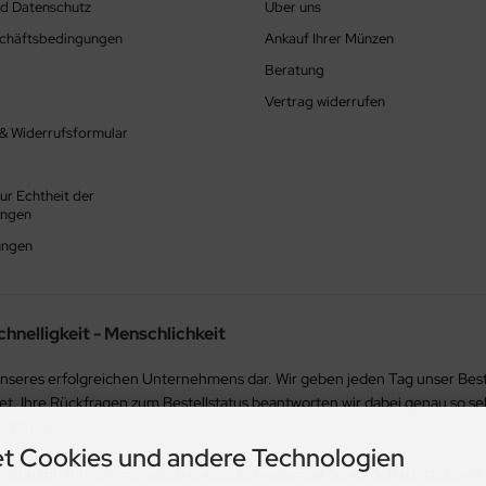
nd Datenschutz
Über uns
schäftsbedingungen
Ankauf Ihrer Münzen
Beratung
Vertrag widerrufen
 & Widerrufsformular
ur Echtheit der
ungen
ungen
chnelligkeit - Menschlichkeit
sis unseres erfolgreichen Unternehmens dar. Wir geben jeden Tag unser B
tet. Ihre Rückfragen zum Bestellstatus beantworten wir dabei genau so se
wichtig.
t Cookies und andere Technologien
tik können Sie uns selbstverständlich jederzeit persönlich kontaktieren