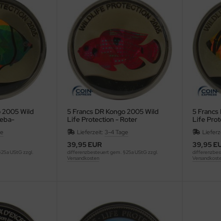
o 2005 Wild
5 Francs DR Kongo 2005 Wild
5 Francs
Seba-
Life Protection - Roter
Life Prot
Buntbarsch
Rippenfa
ge
Lieferzeit:
3-4 Tage
Lieferz
39,95 EUR
39,95 E
§25a UStG zzgl.
differenzbesteuert gem. §25a UStG zzgl.
differenzbes
Versandkosten
Versandkost